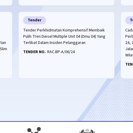
Tender
T
Tender Perkhidmatan Komprehensif Membaik
Cad
Pulih Tren Diesel Multiple Unit 04 (Dmu 04) Yang
Perb
itan
Terlibat Dalam Insiden Pelanggaran
24, 
Slim
Jala
TENDER NO.
RAC.BP-A/06/24
Wil
TEN