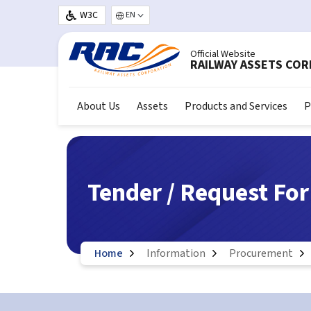
Skip to main content
W3C
Select your language
Official Website
RAILWAY ASSETS CO
About Us
Assets
Products and Services
P
Tender / Request Fo
Home
Information
Procurement