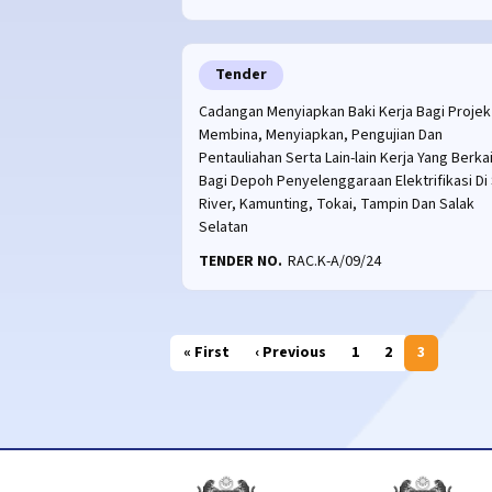
Tender
Cadangan Menyiapkan Baki Kerja Bagi Projek
Membina, Menyiapkan, Pengujian Dan
Pentauliahan Serta Lain-lain Kerja Yang Berka
Bagi Depoh Penyelenggaraan Elektrifikasi Di 
River, Kamunting, Tokai, Tampin Dan Salak
Selatan
TENDER NO.
RAC.K-A/09/24
Pagination
First page
Previous page
« First
‹ Previous
1
2
3