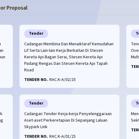
or Proposal
Tender
T
n
Cadangan Membina Dan Menaiktaraf Kemudahan
Ten
an
Lif Serta Lain-lain Kerja Berkaitan Di Stesen
Over
hun
Kereta Api Bagan Serai, Stesen Kereta Api
Mult
Padang Rengas Dan Stesen Kereta Api Tapah
TEN
Road
TENDER NO.
RAC.K-A/02/25
Tender
T
ik
Cadangan Tender Kerja-kerja Penyelenggaraan
Mena
ng
Aset-aset Perkeretapian Di Sepanjang Laluan
Sek
Skypark Link
TEN
TENDER NO.
RAC.K-A/01/25