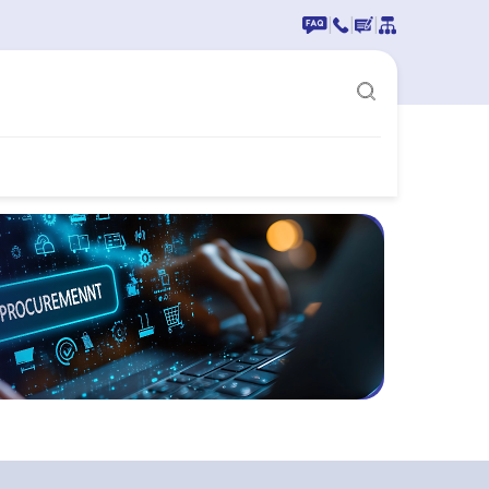
|
|
|