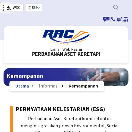
Langkau ke kandungan utama
W3C
Select your language
|
|
|
Laman Web Rasmi
PERBADANAN ASET KERETAPI
Kemampanan
Utama
Informasi
Kemampanan
PERNYATAAN KELESTARIAN (ESG)
Perbadanan Aset Keretapi komited untuk
mengintegrasikan prinsip Environmental, Social