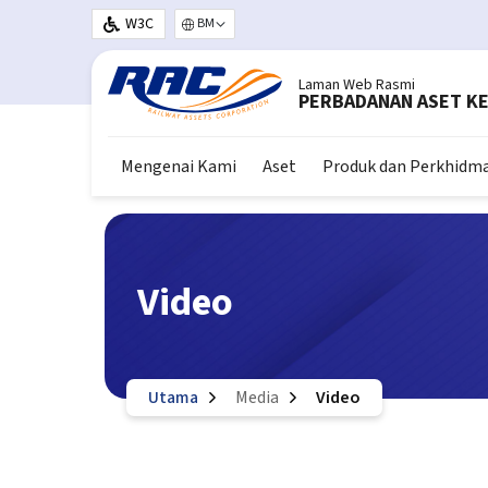
Langkau ke kandungan utama
W3C
Select your language
Laman Web Rasmi
PERBADANAN ASET KE
Mengenai Kami
Aset
Produk dan Perkhidm
Video
Utama
Media
Video