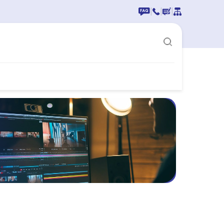
|
|
|