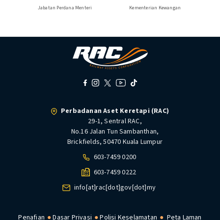
Jabatan Perdana Menteri
Kementerian Kewangan
Perbadanan Aset Keretapi (RAC)
29-1, Sentral RAC,
No.16 Jalan Tun Sambanthan,
Brickfields, 50470 Kuala Lumpur
603-7459 0200
603-7459 0222
info[at]rac[dot]gov[dot]my
Penafian
Dasar Privasi
Polisi Keselamatan
Peta Laman