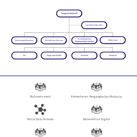
MyGovernment
Kementerian Pengangkutan Malaysia
Portal Data Terbuka
Kementerian Digital