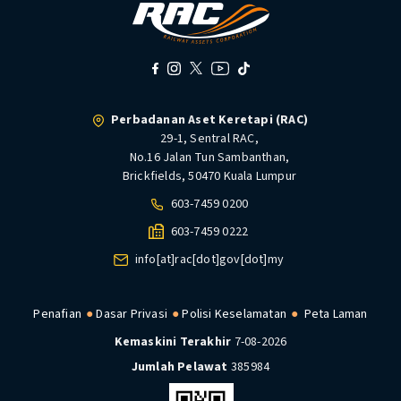
Perbadanan Aset Keretapi (RAC)
29-1, Sentral RAC,
No.16 Jalan Tun Sambanthan,
Brickfields, 50470 Kuala Lumpur
603-7459 0200
603-7459 0222
info[at]rac[dot]gov[dot]my
Penafian
Dasar Privasi
Polisi Keselamatan
Peta Laman
Kemaskini Terakhir
7-08-2026
Jumlah Pelawat
385984