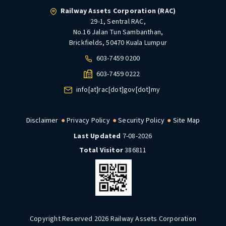
Railway Assets Corporation (RAC)
29-1, Sentral RAC,
No.16 Jalan Tun Sambanthan,
Brickfields, 50470 Kuala Lumpur
603-7459 0200
603-7459 0222
info[at]rac[dot]gov[dot]my
Disclaimer
Privacy Policy
Security Policy
Site Map
Last Updated
7-08-2026
Total Visitor
386811
Copyright Reserved 2026 Railway Assets Corporation