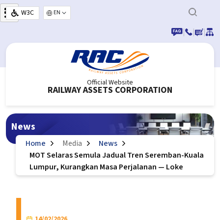
Skip to main content
W3C
Select your language
|
|
|
Official Website
RAILWAY ASSETS CORPORATION
News
Home
Media
News
MOT Selaras Semula Jadual Tren Seremban-Kuala
Lumpur, Kurangkan Masa Perjalanan — Loke
14/02/2026