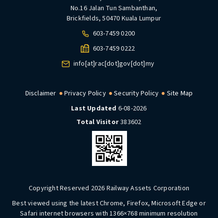
No.16 Jalan Tun Sambanthan,
Brickfields, 50470 Kuala Lumpur
603-7459 0200
603-7459 0222
info[at]rac[dot]gov[dot]my
Disclaimer
Privacy Policy
Security Policy
Site Map
Last Updated
6-08-2026
Total Visitor
383602
Copyright Reserved 2026 Railway Assets Corporation
Best viewed using the latest Chrome, Firefox, Microsoft Edge or
Safari internet browsers with 1366×768 minimum resolution