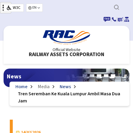
Skip to main content
W3C
Select your language
|
|
|
Official Website
RAILWAY ASSETS CORPORATION
News
Home
Media
News
Tren Seremban Ke Kuala Lumpur Ambil Masa Dua
Jam
14/02/2026