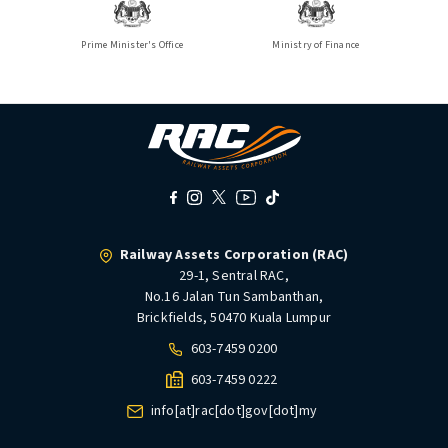
Prime Minister's Office
Ministry of Finance
Railway Assets Corporation (RAC)
29-1, Sentral RAC,
No.16 Jalan Tun Sambanthan,
Brickfields, 50470 Kuala Lumpur
603-7459 0200
603-7459 0222
info[at]rac[dot]gov[dot]my