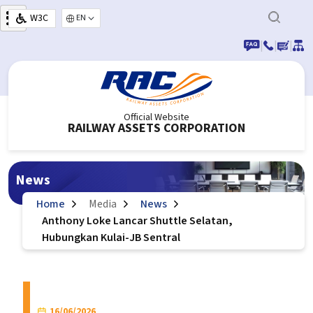
Skip to main content
W3C
Select your language
|
|
|
Official Website
RAILWAY ASSETS CORPORATION
News
Home
Media
News
Anthony Loke Lancar Shuttle Selatan,
Hubungkan Kulai-JB Sentral
16/06/2026