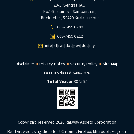
29-1, Sentral RAC,
No.16 Jalan Tun Sambanthan,
Brickfields, 50470 Kuala Lumpur
603-7459 0200
603-7459 0222
info[at]rac[dot]gov[dot]my
Disclaimer
Privacy Policy
Security Policy
Site Map
Last Updated
6-08-2026
Total Visitor
384567
Copyright Reserved 2026 Railway Assets Corporation
Best viewed using the latest Chrome, Firefox, Microsoft Edge or