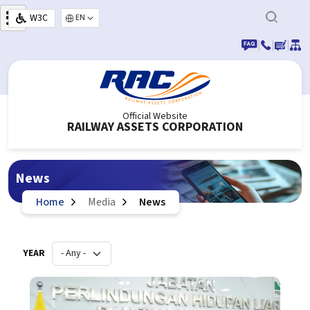
Skip to main content
W3C
Select your language
|
|
|
Official Website
RAILWAY ASSETS CORPORATION
News
Home
Media
News
YEAR