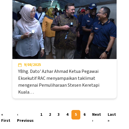
9/08/2025
YBhg. Dato' Azhar Ahmad Ketua Pegawai
Eksekutif RAC menyampaikan taklimat
mengenai Pemuliharaan Stesen Keretapi
Kuala…
Pagination
«
‹
1
2
3
4
5
6
Next
Last
First page
Previous page
Next page
Last page
First
Previous
›
»