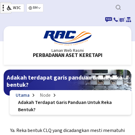
Langkau ke kandungan utama
W3C
Select your language
|
|
|
Laman Web Rasmi
PERBADANAN ASET KERETAPI
Adakah terdapat garis panduan untuk reka
bentuk?
Utama
Node
Adakah Terdapat Garis Panduan Untuk Reka
Bentuk?
Ya. Reka bentuk CLQ yang dicadangkan mesti mematuhi