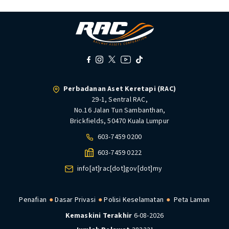
Perbadanan Aset Keretapi (RAC)
29-1, Sentral RAC,
No.16 Jalan Tun Sambanthan,
Brickfields, 50470 Kuala Lumpur
603-7459 0200
603-7459 0222
info[at]rac[dot]gov[dot]my
Penafian
Dasar Privasi
Polisi Keselamatan
Peta Laman
Kemaskini Terakhir
6-08-2026