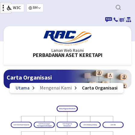
Langkau ke kandungan utama
W3C
Select your language
|
|
|
Laman Web Rasmi
PERBADANAN ASET KERETAPI
Carta Organisasi
Utama
Mengenai Kami
Carta Organisasi