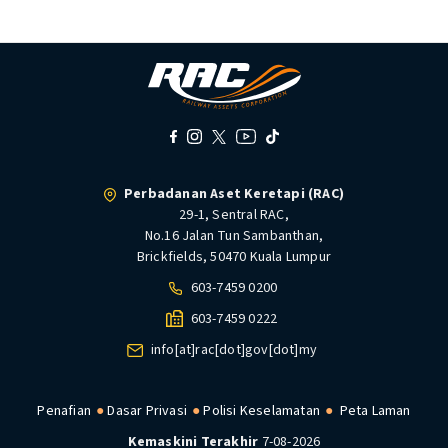
Perbadanan Aset Keretapi (RAC)
29-1, Sentral RAC,
No.16 Jalan Tun Sambanthan,
Brickfields, 50470 Kuala Lumpur
603-7459 0200
603-7459 0222
info[at]rac[dot]gov[dot]my
Penafian
Dasar Privasi
Polisi Keselamatan
Peta Laman
Kemaskini Terakhir
7-08-2026