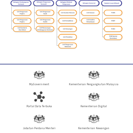
MyGovernment
Kementerian Pengangkutan Malaysia
Portal Data Terbuka
Kementerian Digital
Jabatan Perdana Menteri
Kementerian Kewangan