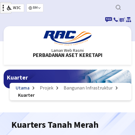
Langkau ke kandungan utama
W3C
Select your language
|
|
|
Laman Web Rasmi
PERBADANAN ASET KERETAPI
Kuarter
Utama
Projek
Bangunan Infrastruktur
Kuarter
Kuarters Tanah Merah
Ku