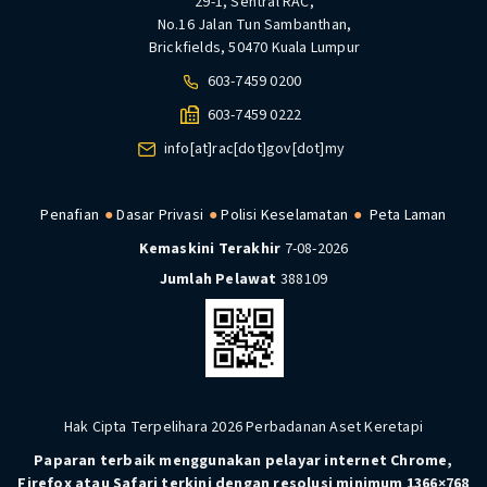
29-1, Sentral RAC,
No.16 Jalan Tun Sambanthan,
Brickfields, 50470 Kuala Lumpur
603-7459 0200
603-7459 0222
info[at]rac[dot]gov[dot]my
Penafian
Dasar Privasi
Polisi Keselamatan
Peta Laman
Kemaskini Terakhir
7-08-2026
Jumlah Pelawat
388109
Hak Cipta Terpelihara 2026 Perbadanan Aset Keretapi
Paparan terbaik menggunakan pelayar internet Chrome,
Firefox atau Safari terkini dengan resolusi minimum 1366×768