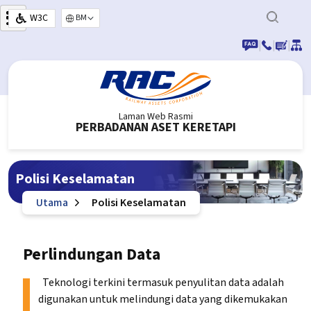
Langkau ke kandungan utama
W3C
Select your language
|
|
|
Laman Web Rasmi
PERBADANAN ASET KERETAPI
Polisi Keselamatan
Utama
Polisi Keselamatan
Perlindungan Data
Teknologi terkini termasuk penyulitan data adalah
digunakan untuk melindungi data yang dikemukakan