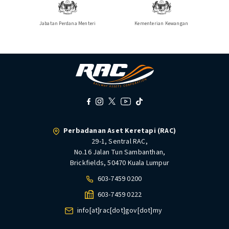
Jabatan Perdana Menteri
Kementerian Kewangan
Perbadanan Aset Keretapi (RAC)
29-1, Sentral RAC,
No.16 Jalan Tun Sambanthan,
Brickfields, 50470 Kuala Lumpur
603-7459 0200
603-7459 0222
info[at]rac[dot]gov[dot]my