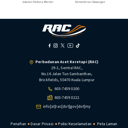
Jabatan Perdana Menteri
Kementerian Kewangan
Perbadanan Aset Keretapi (RAC)
29-1, Sentral RAC,
No.16 Jalan Tun Sambanthan,
Brickfields, 50470 Kuala Lumpur
603-7459 0200
603-7459 0222
info[at]rac[dot]gov[dot]my
Penafian
Dasar Privasi
Polisi Keselamatan
Peta Laman