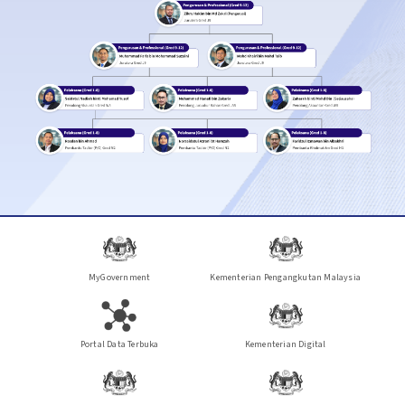
MyGovernment
Kementerian Pengangkutan Malaysia
Portal Data Terbuka
Kementerian Digital