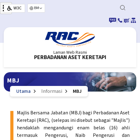
Langkau ke kandungan utama
W3C
Select your language
|
|
|
Laman Web Rasmi
PERBADANAN ASET KERETAPI
MBJ
Utama
Informasi
MBJ
Majlis Bersama Jabatan (MBJ) bagi Perbadanan Aset
Keretapi (RAC), (selepas ini disebut sebagai "Majlis")
hendaklah mengandungi enam belas (16) ahli
termasuk Pengerusi, Naib Pengerusi dan