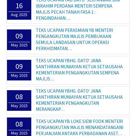
TEKS UCAPAN YAB DATO’ SERI ANWAR BIN
16
IBRAHIM PERDANA MENTERI SEMPENA
MAJLIS PECAH TANAH FASA 1 :
Aug 2025
PENGINDAHAN…
TEKS UCAPAN PERASMIAN YB MENTERI
09
PENGANGKUTAN MAJLIS PEMBUKAAN
SEMULA LANDASAN UNTUK OPERASI
May 2025
PERKHIDMATAN…
TEKS UCAPAN YBHG. DATO' JANA
09
SANTHIRAN MUNIAYAN KETUA SETIAUSAHA
KEMENTERIAN PENGANGKUTAN SEMPENA
May 2025
MAJLIS…
TEKS UCAPAN YBHG. DATO' JANA
08
SANTHIRAN MUNIAYAN KETUA SETIAUSAHA
KEMENTERIAN PENGANGKUTAN
May 2025
MERANGKAP…
TEKS UCAPAN YB LOKE SIEW FOOK MENTERI
08
PENGANGKUTAN MAJLIS MENANDATANGANI
May 2025
PERJANJIAN ANTARA PERBADANAN ASET…