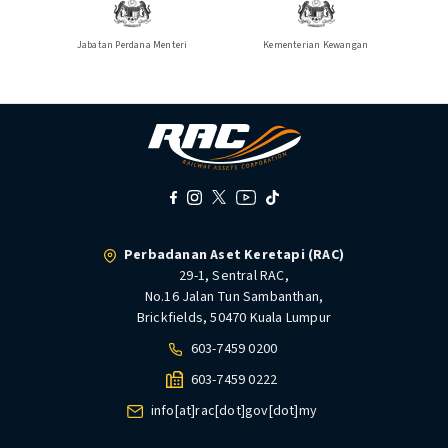
Jabatan Perdana Menteri
Kementerian Kewangan
Perbadanan Aset Keretapi (RAC)
29-1, Sentral RAC,
No.16 Jalan Tun Sambanthan,
Brickfields, 50470 Kuala Lumpur
603-7459 0200
603-7459 0222
info[at]rac[dot]gov[dot]my