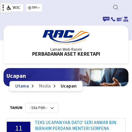
Langkau ke kandungan utama
W3C
Select your language
|
|
|
Laman Web Rasmi
PERBADANAN ASET KERETAPI
Ucapan
Utama
Media
Ucapan
TAHUN
TEKS UCAPAN YAB DATO’ SERI ANWAR BIN
11
IBRAHIM PERDANA MENTERI SEMPENA