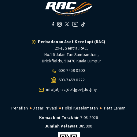
Perbadanan Aset Keretapi (RAC)
29-1, Sentral RAC,
No.16 Jalan Tun Sambanthan,
Brickfields, 50470 Kuala Lumpur
603-7459 0200
603-7459 0222
info[at]rac[dot]gov[dot]my
Penafian
Dasar Privasi
Polisi Keselamatan
Peta Laman
Kemaskini Terakhir
7-08-2026
Jumlah Pelawat
389000