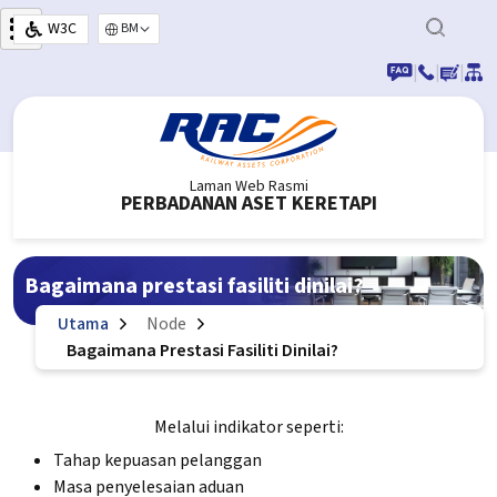
Langkau ke kandungan utama
W3C
Select your language
|
|
|
Laman Web Rasmi
PERBADANAN ASET KERETAPI
Bagaimana prestasi fasiliti dinilai?
Utama
Node
Bagaimana Prestasi Fasiliti Dinilai?
Melalui indikator seperti:
Tahap kepuasan pelanggan
Masa penyelesaian aduan