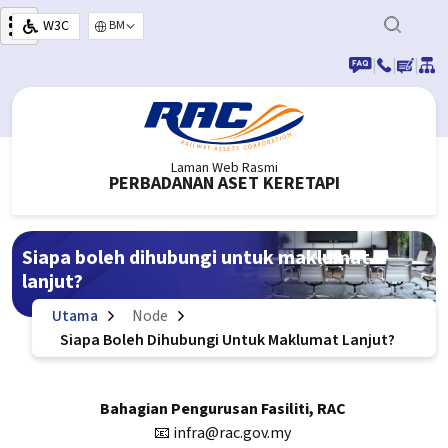
Langkau ke kandungan utama
W3C
Select your language
|
|
|
Laman Web Rasmi
PERBADANAN ASET KERETAPI
Siapa boleh dihubungi untuk maklumat
lanjut?
Utama
Node
Siapa Boleh Dihubungi Untuk Maklumat Lanjut?
Bahagian Pengurusan Fasiliti, RAC
📧 infra@rac.gov.my