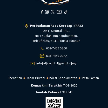
Perbadanan Aset Keretapi (RAC)
29-1, Sentral RAC,
No.16 Jalan Tun Sambanthan,
Brickfields, 50470 Kuala Lumpur
603-7459 0200
603-7459 0222
info[at]rac[dot]gov[dot]my
Penafian
Dasar Privasi
Polisi Keselamatan
Peta Laman
Kemaskini Terakhir
7-08-2026
Jumlah Pelawat
388945