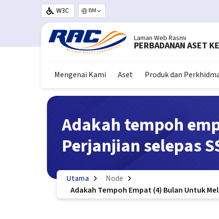
Langkau ke kandungan utama
W3C
Select your language
Laman Web Rasmi
PERBADANAN ASET KE
Mengenai Kami
Aset
Produk dan Perkhidm
Adakah tempoh emp
Perjanjian selepas S
Utama
Node
Adakah Tempoh Empat (4) Bulan Untuk Mel