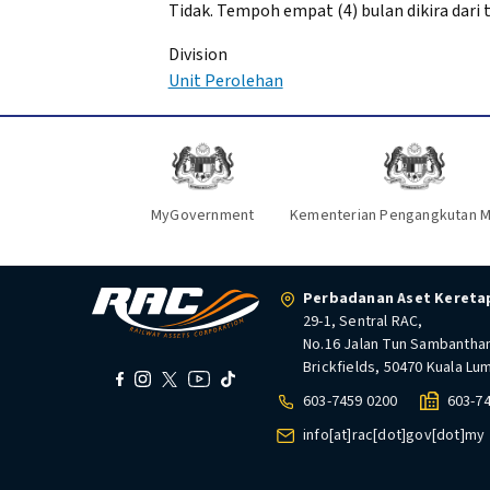
Tidak. Tempoh empat (4) bulan dikira dari t
Division
Unit Perolehan
MyGovernment
Kementerian Pengangkutan M
Perbadanan Aset Keretap
29-1, Sentral RAC,
No.16 Jalan Tun Sambantha
Brickfields, 50470 Kuala Lu
603-7459 0200
603-7
info[at]rac[dot]gov[dot]my