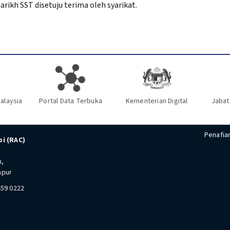
arikh SST disetuju terima oleh syarikat.
alaysia
Portal Data Terbuka
Kementerian Digital
Jabat
Penafia
i (RAC)
n,
mpur
459 0222