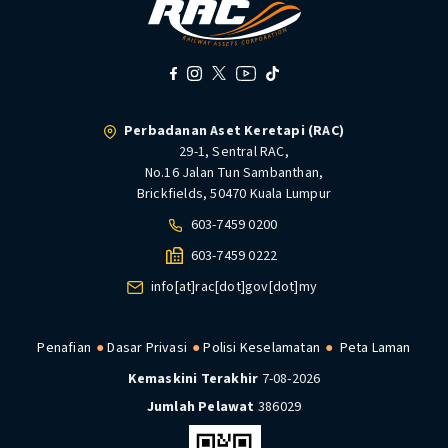
Perbadanan Aset Keretapi (RAC)
29-1, Sentral RAC,
No.16 Jalan Tun Sambanthan,
Brickfields, 50470 Kuala Lumpur
603-7459 0200
603-7459 0222
info[at]rac[dot]gov[dot]my
Penafian
Dasar Privasi
Polisi Keselamatan
Peta Laman
Kemaskini Terakhir
7-08-2026
Jumlah Pelawat
386029