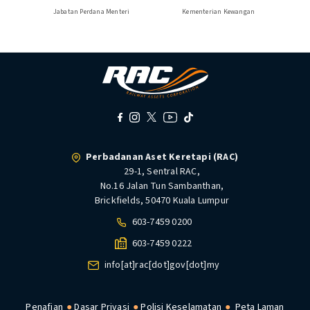
Jabatan Perdana Menteri
Kementerian Kewangan
Perbadanan Aset Keretapi (RAC)
29-1, Sentral RAC,
No.16 Jalan Tun Sambanthan,
Brickfields, 50470 Kuala Lumpur
603-7459 0200
603-7459 0222
info[at]rac[dot]gov[dot]my
Penafian
Dasar Privasi
Polisi Keselamatan
Peta Laman