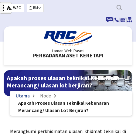
Langkau ke kandungan utama
W3C
Select your language
|
|
|
Laman Web Rasmi
PERBADANAN ASET KERETAPI
Apakah proses ulasan teknikal Kebenaran
Merancang/ ulasan lot berjiran?
Utama
Node
Apakah Proses Ulasan Teknikal Kebenaran
Merancang/ Ulasan Lot Berjiran?
Merangkumi perkhidmatan ulasan khidmat teknikal di