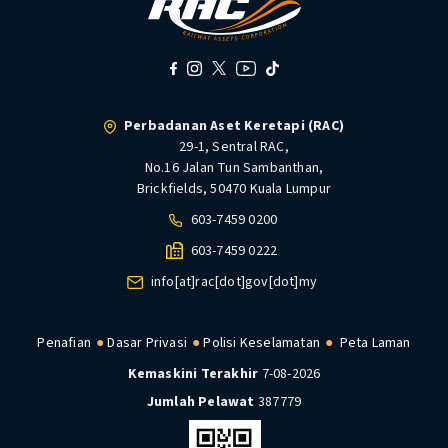
Perbadanan Aset Keretapi (RAC)
29-1, Sentral RAC,
No.16 Jalan Tun Sambanthan,
Brickfields, 50470 Kuala Lumpur
603-7459 0200
603-7459 0222
info[at]rac[dot]gov[dot]my
Penafian
Dasar Privasi
Polisi Keselamatan
Peta Laman
Kemaskini Terakhir
7-08-2026
Jumlah Pelawat
387779