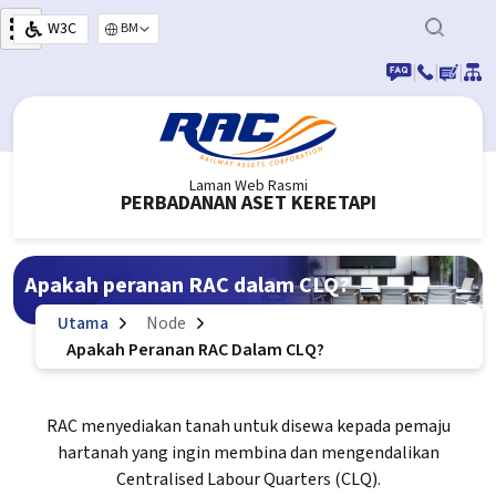
Langkau ke kandungan utama
W3C
Select your language
|
|
|
Laman Web Rasmi
PERBADANAN ASET KERETAPI
Apakah peranan RAC dalam CLQ?
Utama
Node
Apakah Peranan RAC Dalam CLQ?
RAC menyediakan tanah untuk disewa kepada pemaju
hartanah yang ingin membina dan mengendalikan
Centralised Labour Quarters (CLQ).