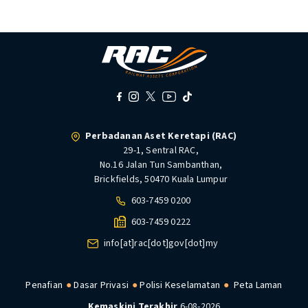
Perbadanan Aset Keretapi (RAC)
29-1, Sentral RAC,
No.16 Jalan Tun Sambanthan,
Brickfields, 50470 Kuala Lumpur
603-7459 0200
603-7459 0222
info[at]rac[dot]gov[dot]my
Penafian
Dasar Privasi
Polisi Keselamatan
Peta Laman
Kemaskini Terakhir
6-08-2026