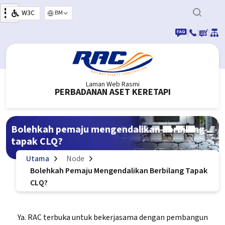
Langkau ke kandungan utama
W3C
Select your language
|
|
|
Laman Web Rasmi
PERBADANAN ASET KERETAPI
Bolehkah pemaju mengendalikan berbilang
tapak CLQ?
Utama
Node
Bolehkah Pemaju Mengendalikan Berbilang Tapak
CLQ?
Ya. RAC terbuka untuk bekerjasama dengan pembangun