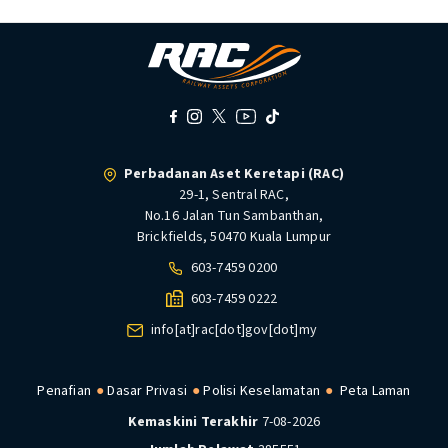
Perbadanan Aset Keretapi (RAC)
29-1, Sentral RAC,
No.16 Jalan Tun Sambanthan,
Brickfields, 50470 Kuala Lumpur
603-7459 0200
603-7459 0222
info[at]rac[dot]gov[dot]my
Penafian
Dasar Privasi
Polisi Keselamatan
Peta Laman
Kemaskini Terakhir
7-08-2026