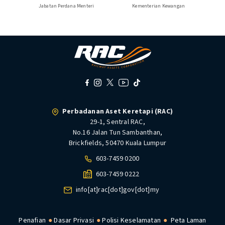
Jabatan Perdana Menteri
Kementerian Kewangan
Perbadanan Aset Keretapi (RAC)
29-1, Sentral RAC,
No.16 Jalan Tun Sambanthan,
Brickfields, 50470 Kuala Lumpur
603-7459 0200
603-7459 0222
info[at]rac[dot]gov[dot]my
Penafian
Dasar Privasi
Polisi Keselamatan
Peta Laman