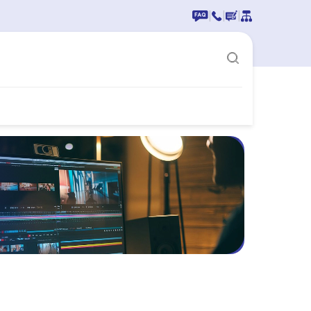
|
|
|