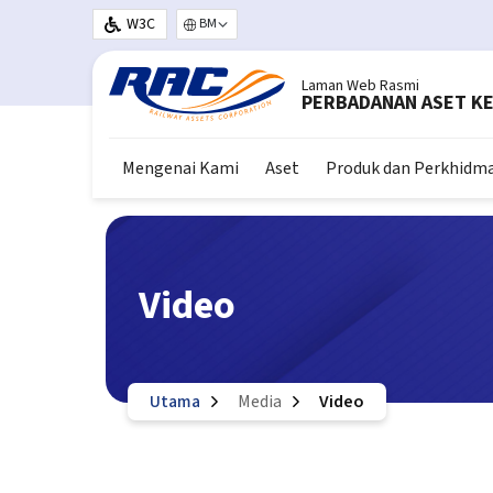
Langkau ke kandungan utama
W3C
Select your language
Laman Web Rasmi
PERBADANAN ASET KE
Mengenai Kami
Aset
Produk dan Perkhidm
Video
Utama
Media
Video