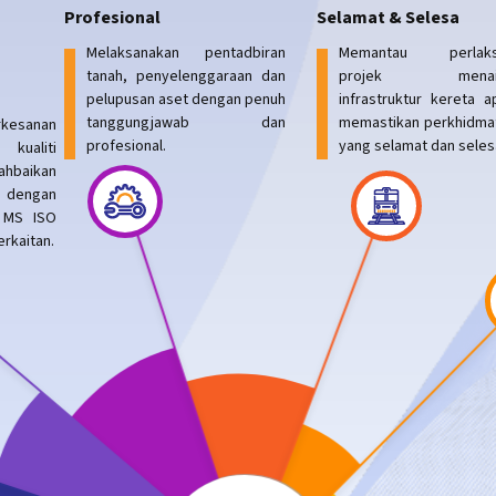
Profesional
Selamat & Selesa
Melaksanakan pentadbiran
Memantau perlaks
tanah, penyelenggaraan dan
projek menaikt
pelupusan aset dengan penuh
infrastruktur kereta a
tanggungjawab dan
memastikan perkhidmat
rkesanan
profesional.
yang selamat dan seles
 kualiti
hbaikan
s dengan
n MS ISO
erkaitan.