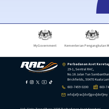
MyGovernment
Kementerian Pengangkutan M
Perbadanan Aset Keretap
29-1, Sentral RAC,
No.16 Jalan Tun Sambantha
Brickfields, 50470 Kuala Lu
603-7459 0200
603-7
info[at]rac[dot]gov[dot]my