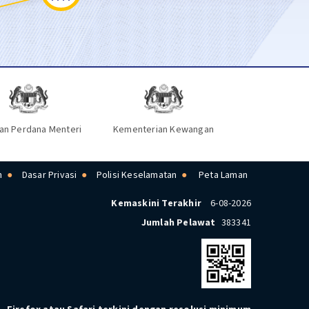
an Perdana Menteri
Kementerian Kewangan
n
Dasar Privasi
Polisi Keselamatan
Peta Laman
Kemaskini Terakhir
6-08-2026
Jumlah Pelawat
383341