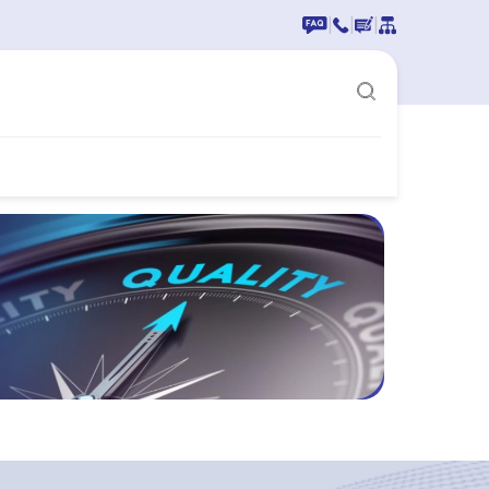
|
|
|