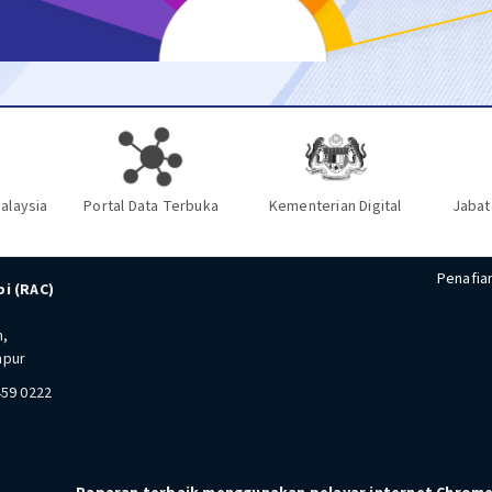
alaysia
Portal Data Terbuka
Kementerian Digital
Jabat
Penafia
i (RAC)
n,
mpur
459 0222