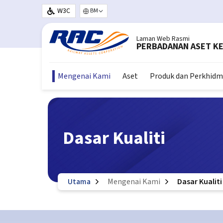
Langkau ke kandungan utama
W3C
Select your language
Laman Web Rasmi
PERBADANAN ASET KE
Mengenai Kami
Aset
Produk dan Perkhid
Dasar Kualiti
Utama
Mengenai Kami
Dasar Kualiti