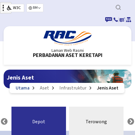
Langkau ke kandungan utama
W3C
Select your language
|
|
|
Laman Web Rasmi
PERBADANAN ASET KERETAPI
Jenis Aset
Utama
Aset
Infrastruktur
Jenis Aset
Depot
Terowong