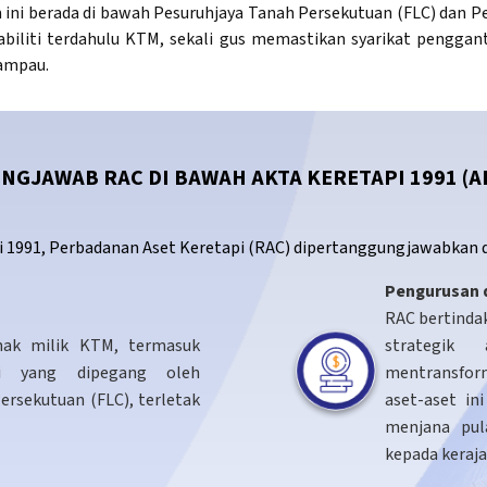
m ini berada di bawah Pesuruhjaya Tanah Persekutuan (FLC) dan P
abiliti terdahulu KTM, sekali gus memastikan syarikat penggan
lampau.
NGJAWAB RAC DI BAWAH AKTA KERETAPI 1991 (AK
i 1991, Perbadanan Aset Keretapi (RAC) dipertanggungjawabkan d
Pengurusan 
RAC bertinda
ak milik KTM, termasuk
strategik
i yang dipegang oleh
mentransfor
ersekutuan (FLC), terletak
aset-aset in
menjana pu
kepada keraja