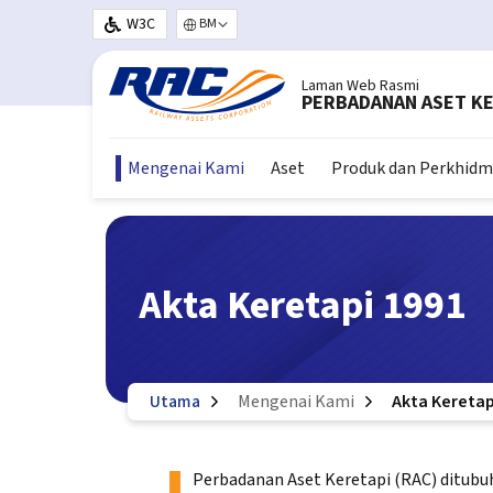
Langkau ke kandungan utama
W3C
Select your language
Laman Web Rasmi
PERBADANAN ASET KE
Mengenai Kami
Aset
Produk dan Perkhid
Akta Keretapi 1991
Utama
Mengenai Kami
Akta Keretap
Perbadanan Aset Keretapi (RAC) ditubuh