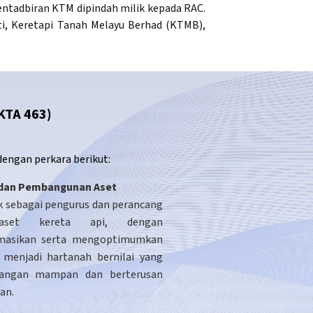
entadbiran KTM dipindah milik kepada RAC.
ti, Keretapi Tanah Melayu Berhad (KTMB),
TA 463)
engan perkara berikut:
dan Pembangunan Aset
k sebagai pengurus dan perancang
 aset kereta api, dengan
masikan serta mengoptimumkan
i menjadi hartanah bernilai yang
langan mampan dan berterusan
an.