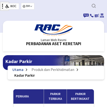
Langkau ke kandungan utama
W3C
Select your language
|
|
|
Laman Web Rasmi
PERBADANAN ASET KERETAPI
Kadar Parkir
Utama
Produk dan Perkhidmatan
Kadar Parkir
PARKIR
PARKIR
PERKARA
TERBUKA
BERTINGKAT