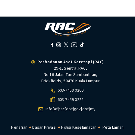
Perbadanan Aset Keretapi (RAC)
29-1, Sentral RAC,
No.16 Jalan Tun Sambanthan,
Brickfields, 50470 Kuala Lumpur
603-7459 0200
603-7459 0222
info[at]rac[dot]gov[dot]my
Penafian
Dasar Privasi
Polisi Keselamatan
Peta Laman