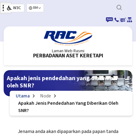
Langkau ke kandungan utama
W3C
Select your language
|
|
|
Laman Web Rasmi
PERBADANAN ASET KERETAPI
Apakah jenis pendedahan yang diberikan
oleh SNR?
Utama
Node
Apakah Jenis Pendedahan Yang Diberikan Oleh
SNR?
Jenama anda akan dipaparkan pada papan tanda