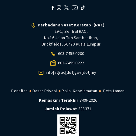
Perbadanan Aset Keretapi (RAC)
29-1, Sentral RAC,
No.16 Jalan Tun Sambanthan,
Brickfields, 50470 Kuala Lumpur
603-7459 0200
603-7459 0222
info[at]rac[dot]gov[dot]my
Penafian
Dasar Privasi
Polisi Keselamatan
Peta Laman
Kemaskini Terakhir
7-08-2026
Jumlah Pelawat
388371