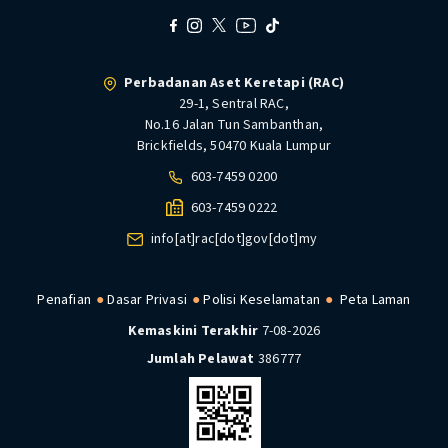
Perbadanan Aset Keretapi (RAC)
29-1, Sentral RAC,
No.16 Jalan Tun Sambanthan,
Brickfields, 50470 Kuala Lumpur
603-7459 0200
603-7459 0222
info[at]rac[dot]gov[dot]my
Penafian
Dasar Privasi
Polisi Keselamatan
Peta Laman
Kemaskini Terakhir
7-08-2026
Jumlah Pelawat
386777