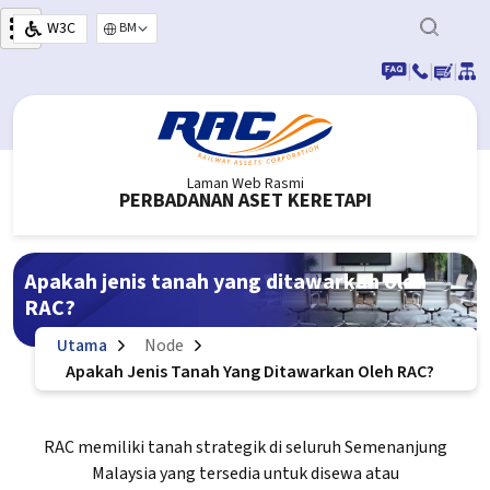
Langkau ke kandungan utama
W3C
Select your language
|
|
|
Laman Web Rasmi
PERBADANAN ASET KERETAPI
Apakah jenis tanah yang ditawarkan oleh
RAC?
Utama
Node
Apakah Jenis Tanah Yang Ditawarkan Oleh RAC?
RAC memiliki tanah strategik di seluruh Semenanjung
Malaysia yang tersedia untuk disewa atau