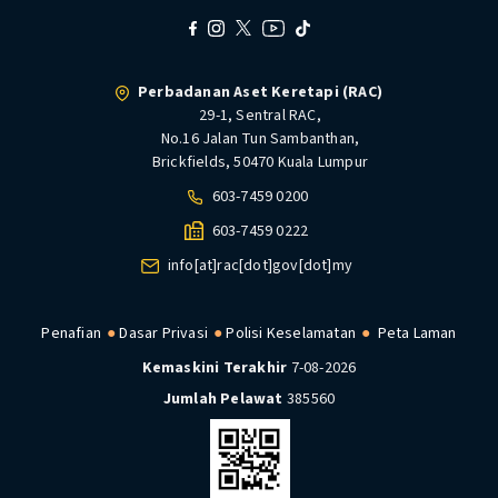
Perbadanan Aset Keretapi (RAC)
29-1, Sentral RAC,
No.16 Jalan Tun Sambanthan,
Brickfields, 50470 Kuala Lumpur
603-7459 0200
603-7459 0222
info[at]rac[dot]gov[dot]my
Penafian
Dasar Privasi
Polisi Keselamatan
Peta Laman
Kemaskini Terakhir
7-08-2026
Jumlah Pelawat
385560