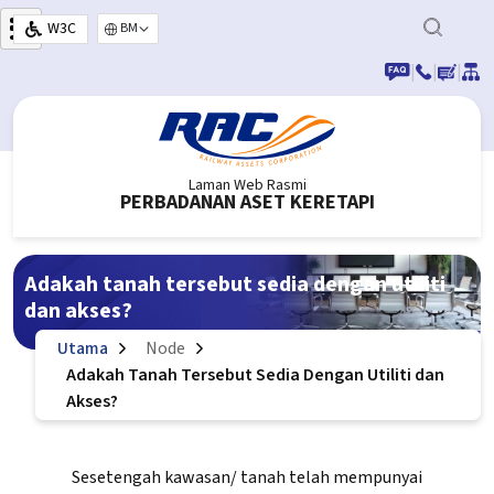
Langkau ke kandungan utama
W3C
Select your language
|
|
|
Laman Web Rasmi
PERBADANAN ASET KERETAPI
Adakah tanah tersebut sedia dengan utiliti
dan akses?
Utama
Node
Adakah Tanah Tersebut Sedia Dengan Utiliti dan
Akses?
Sesetengah kawasan/ tanah telah mempunyai