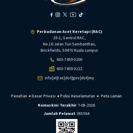
Perbadanan Aset Keretapi (RAC)
29-1, Sentral RAC,
No.16 Jalan Tun Sambanthan,
Brickfields, 50470 Kuala Lumpur
603-7459 0200
603-7459 0222
info[at]rac[dot]gov[dot]my
Penafian
Dasar Privasi
Polisi Keselamatan
Peta Laman
Kemaskini Terakhir
7-08-2026
Jumlah Pelawat
385564