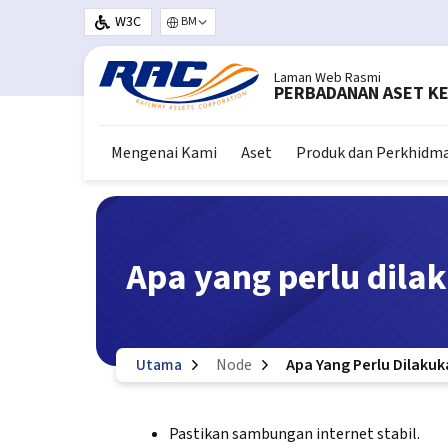
Langkau ke kandungan utama
W3C
Select your language
Laman Web Rasmi
PERBADANAN ASET KE
Mengenai Kami
Aset
Produk dan Perkhidm
Apa yang perlu dila
Utama
Node
Apa Yang Perlu Dilakuk
Pastikan sambungan internet stabil.