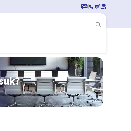
|
|
|
asuk?