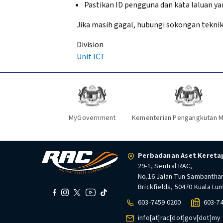
Pastikan ID pengguna dan kata laluan y
Jika masih gagal, hubungi sokongan tekni
Division
Unit ICT
MyGovernment
Kementerian Pengangkutan M
Perbadanan Aset Keretap
29-1, Sentral RAC,
No.16 Jalan Tun Sambantha
Brickfields, 50470 Kuala Lu
603-7459 0200
603-7
info[at]rac[dot]gov[dot]my