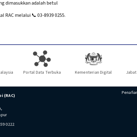
ang dimasukkan adalah betul
kal RAC melalui
📞 03-8939 0255.
alaysia
Portal Data Terbuka
Kementerian Digital
Jabat
Penafia
i (RAC)
n,
mpur
459 0222