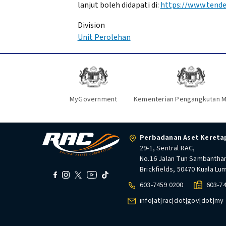
lanjut boleh didapati di:
https://www.tend
Division
Unit Perolehan
MyGovernment
Kementerian Pengangkutan M
Perbadanan Aset Keretap
29-1, Sentral RAC,
No.16 Jalan Tun Sambantha
Brickfields, 50470 Kuala Lu
603-7459 0200
603-7
info[at]rac[dot]gov[dot]my