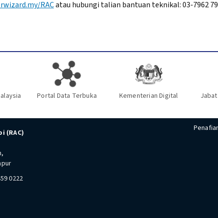
erwizard.my/RAC
atau hubungi talian bantuan teknikal: 03-7962 7957
alaysia
Portal Data Terbuka
Kementerian Digital
Jabat
Penafia
i (RAC)
n,
mpur
459 0222