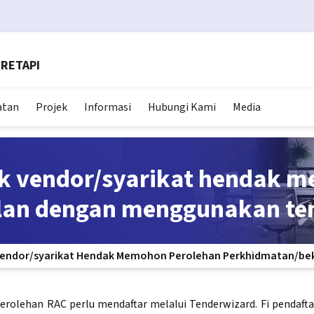
RETAPI
atan
Projek
Informasi
Hubungi Kami
Media
k vendor/syarikat hendak 
lan dengan menggunakan te
endor/syarikat Hendak Memohon Perolehan Perkhidmatan/be
perolehan RAC perlu mendaftar melalui Tenderwizard. Fi pendaf