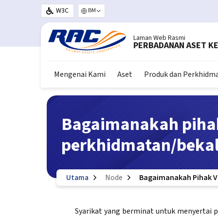
Langkau ke kandungan utama
W3C
Select your language
Laman Web Rasmi
PERBADANAN ASET KE
Mengenai Kami
Aset
Produk dan Perkhidm
Bagaimanakah piha
perkhidmatan/beka
Utama
Node
Bagaimanakah Pihak V
Syarikat yang berminat untuk menyertai 