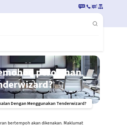
|
|
|
memohon perolehan
nderwizard?
kalan Dengan Menggunakan Tenderwizard?
taran bertempoh akan dikenakan. Maklumat