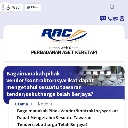
Langkau ke kandungan utama
W3C
Select your language
|
|
|
Laman Web Rasmi
PERBADANAN ASET KERETAPI
Bagaimanakah pihak
vendor/kontraktor/syarikat dapat
mengetahui sesuatu tawaran
tender/sebutharga telah Berjaya?
Utama
Node
Bagaimanakah Pihak Vendor/kontraktor/syarikat
Dapat Mengetahui Sesuatu Tawaran
Tender/sebutharga Telah Berjaya?