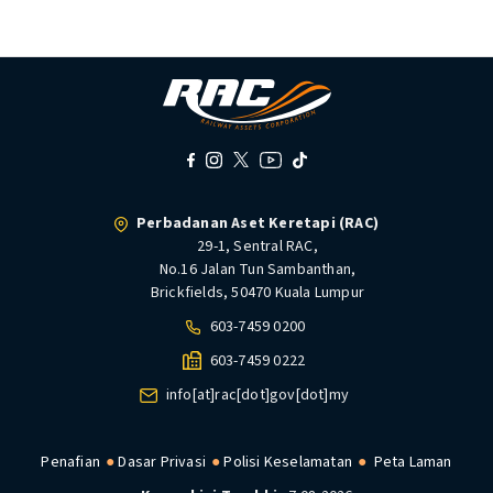
Perbadanan Aset Keretapi (RAC)
29-1, Sentral RAC,
No.16 Jalan Tun Sambanthan,
Brickfields, 50470 Kuala Lumpur
603-7459 0200
603-7459 0222
info[at]rac[dot]gov[dot]my
Penafian
Dasar Privasi
Polisi Keselamatan
Peta Laman