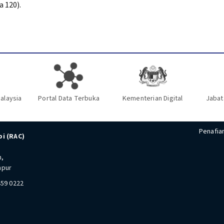
 120).
alaysia
Portal Data Terbuka
Kementerian Digital
Jabat
Penafia
i (RAC)
n,
mpur
459 0222