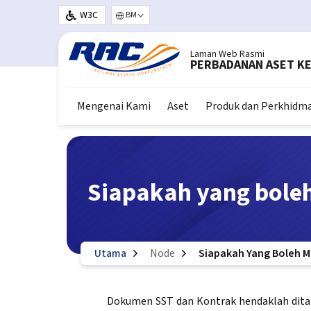
Langkau ke kandungan utama
W3C
Select your language
Laman Web Rasmi
PERBADANAN ASET KE
Mengenai Kami
Aset
Produk dan Perkhidm
Siapakah yang bole
Utama
Node
Siapakah Yang Boleh M
Dokumen SST dan Kontrak hendaklah ditand