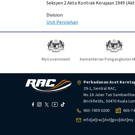
Seksyen 2 Akta Kontrak Kerajaan 1949 (Akta
Division
Unit Perolehan
MyGovernment
Kementerian Pengangkutan M
Perbadanan Aset Keretap
29-1, Sentral RAC,
No.16 Jalan Tun Sambantha
Brickfields, 50470 Kuala Lu
603-7459 0200
603-7
info[at]rac[dot]gov[dot]my