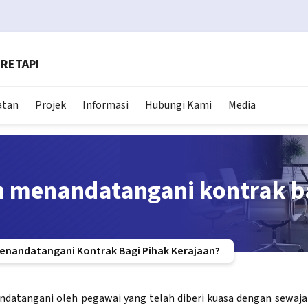
RETAPI
atan
Projek
Informasi
Hubungi Kami
Media
h menandatangani kontrak ba
enandatangani Kontrak Bagi Pihak Kerajaan?
atangani oleh pegawai yang telah diberi kuasa dengan sewajar