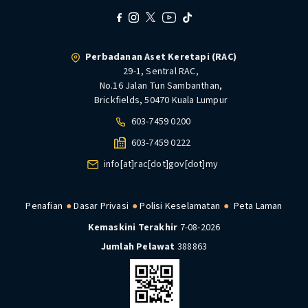
Perbadanan Aset Keretapi (RAC)
29-1, Sentral RAC,
No.16 Jalan Tun Sambanthan,
Brickfields, 50470 Kuala Lumpur
603-7459 0200
603-7459 0222
info[at]rac[dot]gov[dot]my
Penafian
Dasar Privasi
Polisi Keselamatan
Peta Laman
Kemaskini Terakhir
7-08-2026
Jumlah Pelawat
388863