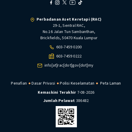
Perbadanan Aset Keretapi (RAC)
29-1, Sentral RAC,
No.16 Jalan Tun Sambanthan,
Brickfields, 50470 Kuala Lumpur
603-7459 0200
603-7459 0222
info[at]rac[dot]gov[dot]my
Penafian
Dasar Privasi
Polisi Keselamatan
Peta Laman
Kemaskini Terakhir
7-08-2026
Jumlah Pelawat
386482