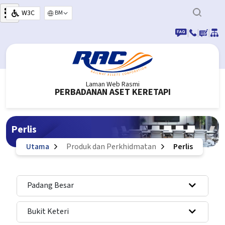
Langkau ke kandungan utama
W3C
Select your language
|
|
|
Laman Web Rasmi
PERBADANAN ASET KERETAPI
Perlis
Utama
Produk dan Perkhidmatan
Perlis
Padang Besar
Bukit Keteri